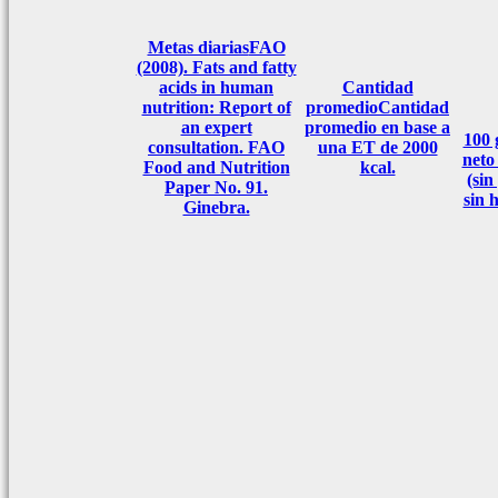
Metas diarias
FAO
(2008). Fats and fatty
acids in human
Cantidad
nutrition: Report of
promedio
Cantidad
an expert
promedio en base a
100
consultation. FAO
una ET de 2000
neto
Food and Nutrition
kcal.
(sin
Paper No. 91.
sin 
Ginebra.