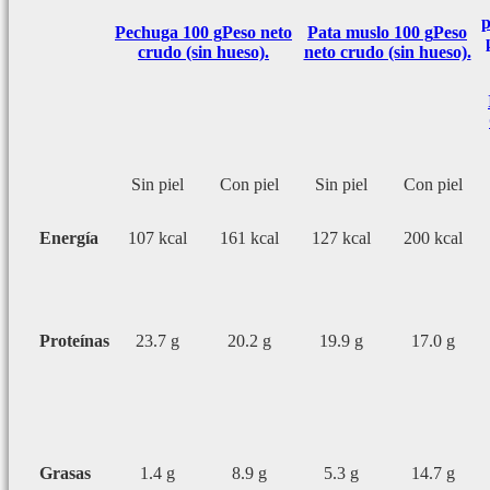
p
Pechuga 100 g
Peso neto
Pata muslo 100 g
Peso
crudo (sin hueso).
neto crudo (sin hueso).
Sin piel
Con piel
Sin piel
Con piel
Energía
107 kcal
161 kcal
127 kcal
200 kcal
Proteínas
23.7 g
20.2 g
19.9 g
17.0 g
Grasas
1.4 g
8.9 g
5.3 g
14.7 g