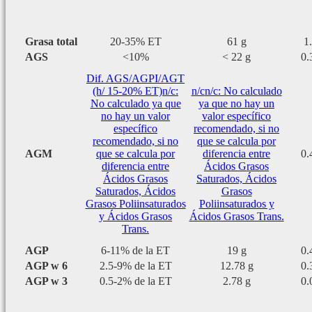
Grasa total
20-35% ET
61 g
1
AGS
<10%
< 22 g
0.
Dif. AGS/AGPI/AGT
(h/ 15-20% ET)
n/c:
n/c
n/c: No calculado
No calculado ya que
ya que no hay un
no hay un valor
valor específico
específico
recomendado, si no
recomendado, si no
que se calcula por
AGM
que se calcula por
diferencia entre
0.
diferencia entre
Ácidos Grasos
Ácidos Grasos
Saturados, Ácidos
Saturados, Ácidos
Grasos
Grasos Poliinsaturados
Poliinsaturados y
y Ácidos Grasos
Ácidos Grasos Trans.
Trans.
AGP
6-11% de la ET
19 g
0.
AGP w 6
2.5-9% de la ET
12.78 g
0.
AGP w 3
0.5-2% de la ET
2.78 g
0.