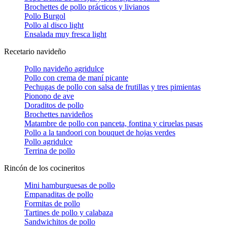
Brochettes de pollo prácticos y livianos
Pollo Burgol
Pollo al disco light
Ensalada muy fresca light
Recetario navideño
Pollo navideño agridulce
Pollo con crema de maní picante
Pechugas de pollo con salsa de frutillas y tres pimientas
Pionono de ave
Doraditos de pollo
Brochettes navideños
Matambre de pollo con panceta, fontina y ciruelas pasas
Pollo a la tandoori con bouquet de hojas verdes
Pollo agridulce
Terrina de pollo
Rincón de los cocineritos
Mini hamburguesas de pollo
Empanaditas de pollo
Formitas de pollo
Tartines de pollo y calabaza
Sandwichitos de pollo