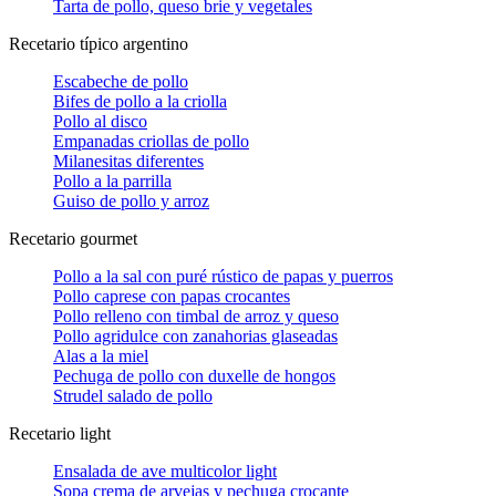
Tarta de pollo, queso brie y vegetales
Recetario típico argentino
Escabeche de pollo
Bifes de pollo a la criolla
Pollo al disco
Empanadas criollas de pollo
Milanesitas diferentes
Pollo a la parrilla
Guiso de pollo y arroz
Recetario gourmet
Pollo a la sal con puré rústico de papas y puerros
Pollo caprese con papas crocantes
Pollo relleno con timbal de arroz y queso
Pollo agridulce con zanahorias glaseadas
Alas a la miel
Pechuga de pollo con duxelle de hongos
Strudel salado de pollo
Recetario light
Ensalada de ave multicolor light
Sopa crema de arvejas y pechuga crocante