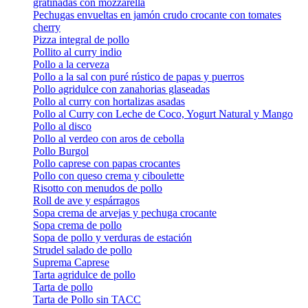
gratinadas con mozzarella
Pechugas envueltas en jamón crudo crocante con tomates
cherry
Pizza integral de pollo
Pollito al curry indio
Pollo a la cerveza
Pollo a la sal con puré rústico de papas y puerros
Pollo agridulce con zanahorias glaseadas
Pollo al curry con hortalizas asadas
Pollo al Curry con Leche de Coco, Yogurt Natural y Mango
Pollo al disco
Pollo al verdeo con aros de cebolla
Pollo Burgol
Pollo caprese con papas crocantes
Pollo con queso crema y ciboulette
Risotto con menudos de pollo
Roll de ave y espárragos
Sopa crema de arvejas y pechuga crocante
Sopa crema de pollo
Sopa de pollo y verduras de estación
Strudel salado de pollo
Suprema Caprese
Tarta agridulce de pollo
Tarta de pollo
Tarta de Pollo sin TACC