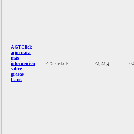
AGT
Click
aquí para
más
información
<1% de la ET
<2,22 g
0.
sobre
grasas
trans.