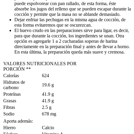
puede espolvorear con pan rallado, de esta forma, éste
absorbe los jugos del relleno que se pueden escapar durante la
cocción y permite que la masa no se ablande demasiado.
Dejar enfriar las pechugas en la misma agua de cocción, de
esta forma evitaremos que se oscurezcan.
El huevo crudo en las preparaciones sirve para ligar, es decir,
para que durante la cocción, los ingredientes se unan. Otra
opción es agregarle 1 a 2 cucharadas soperas de harina
directamente en la preparación final y antes de llevar a horno.
En esta última, la preparación queda más suave y cremosa.
VALORES NUTRICIONALES POR
PORCIÓN **
Calorías
624
Hidratos de
19.6 g
carbono
Proteínas
41.9 g
Grasas
41.9 g
Fibras
2.5 g
Sodio
678 mg
Aporta además:
Hierro
Calcio