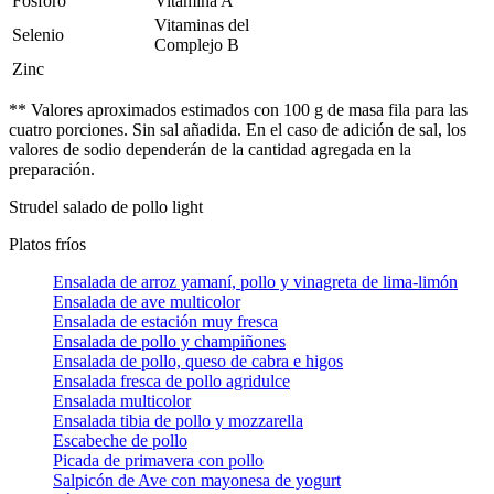
Fósforo
Vitamina A
Vitaminas del
Selenio
Complejo B
Zinc
** Valores aproximados estimados con 100 g de masa fila para las
cuatro porciones. Sin sal añadida. En el caso de adición de sal, los
valores de sodio dependerán de la cantidad agregada en la
preparación.
Strudel salado de pollo light
Platos fríos
Ensalada de arroz yamaní, pollo y vinagreta de lima-limón
Ensalada de ave multicolor
Ensalada de estación muy fresca
Ensalada de pollo y champiñones
Ensalada de pollo, queso de cabra e higos
Ensalada fresca de pollo agridulce
Ensalada multicolor
Ensalada tibia de pollo y mozzarella
Escabeche de pollo
Picada de primavera con pollo
Salpicón de Ave con mayonesa de yogurt