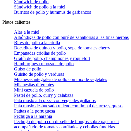
Sándwich de pollo
Sándwich de pollo a la miel
Burritos de pollo y hummus de garbanzos
Platos calientes
Alas a la miel
Albóndigas de pollo con puré de zanahorias a las finas hierbas
Bifes de pollo a la criolla
Bocaditos de quinoa y pollo, sopa de tomates cherry
Empanadas criollas de pollo
Gratín de pollo, champiñones y roquefort
Hamburguesa rebozada de pollo
Guiso de pollo
Guisito de pollo y verduras
Milanesas integrales de pollo con mix de vegetales
Milanesitas diferentes
Mini cazuela de pollo
Pastel de pollo, curry y calabaza
Pata muslo a la pizza con vegetales grillados
Pata muslo deshuesado relleno con timbal de arroz y queso
Patitas a la portuguesa
Pechuga a la naranja
Pechuga de pollo con duxelle de hongos sobre papa rosti
acompañado de tomates confitados y cebollas fundidas