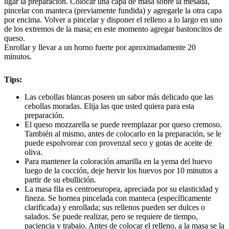
ligar la preparación. Colocar una capa de masa sobre la mesada,
pincelar con manteca (previamente fundida) y agregarle la otra capa
por encima. Volver a pincelar y disponer el relleno a lo largo en uno
de los extremos de la masa; en este momento agregar bastoncitos de
queso.
Enrollar y llevar a un horno fuerte por aproximadamente 20
minutos.
Tips:
Las cebollas blancas poseen un sabor más delicado que las
cebollas moradas. Elija las que usted quiera para esta
preparación.
El queso mozzarella se puede reemplazar por queso cremoso.
También al mismo, antes de colocarlo en la preparación, se le
puede espolvorear con provenzal seco y gotas de aceite de
oliva.
Para mantener la coloración amarilla en la yema del huevo
luego de la cocción, deje hervir los huevos por 10 minutos a
partir de su ebullición.
La masa fila es centroeuropea, apreciada por su elasticidad y
fineza. Se hornea pincelada con manteca (específicamente
clarificada) y enrollada; sus rellenos pueden ser dulces o
salados. Se puede realizar, pero se requiere de tiempo,
paciencia y trabajo. Antes de colocar el relleno, a la masa se la