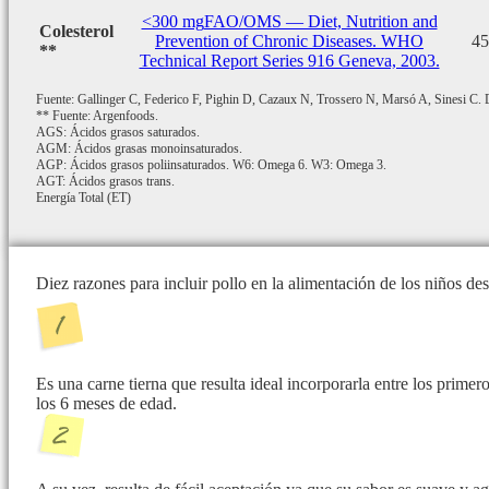
<300 mg
FAO/OMS — Diet, Nutrition and
Colesterol
Prevention of Chronic Diseases. WHO
45
**
Technical Report Series 916 Geneva, 2003.
Fuente: Gallinger C, Federico F, Pighin D, Cazaux N, Trossero N, Marsó A, Sinesi C. De
** Fuente: Argenfoods.
AGS: Ácidos grasos saturados.
AGM: Ácidos grasas monoinsaturados.
AGP: Ácidos grasos poliinsaturados. W6: Omega 6. W3: Omega 3.
AGT: Ácidos grasos trans.
Energía Total (ET)
Diez razones para incluir pollo en la alimentación de los niños d
Es una carne tierna que resulta ideal incorporarla entre los prime
los 6 meses de edad.