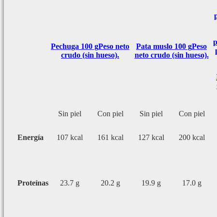
p
Pechuga 100 g
Peso neto
Pata muslo 100 g
Peso
crudo (sin hueso).
neto crudo (sin hueso).
Sin piel
Con piel
Sin piel
Con piel
Energía
107 kcal
161 kcal
127 kcal
200 kcal
Proteínas
23.7 g
20.2 g
19.9 g
17.0 g