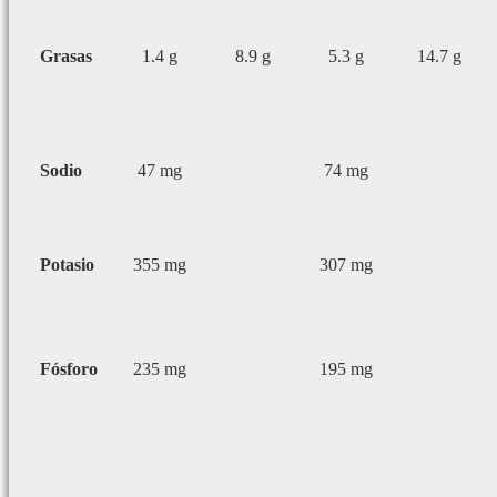
Grasas
1.4 g
8.9 g
5.3 g
14.7 g
Sodio
47 mg
74 mg
Potasio
355 mg
307 mg
Fósforo
235 mg
195 mg