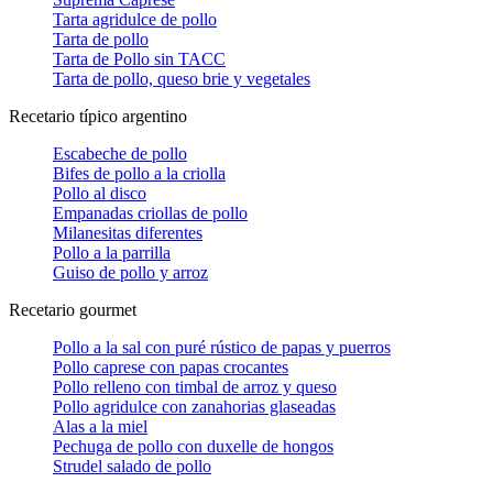
Tarta agridulce de pollo
Tarta de pollo
Tarta de Pollo sin TACC
Tarta de pollo, queso brie y vegetales
Recetario típico argentino
Escabeche de pollo
Bifes de pollo a la criolla
Pollo al disco
Empanadas criollas de pollo
Milanesitas diferentes
Pollo a la parrilla
Guiso de pollo y arroz
Recetario gourmet
Pollo a la sal con puré rústico de papas y puerros
Pollo caprese con papas crocantes
Pollo relleno con timbal de arroz y queso
Pollo agridulce con zanahorias glaseadas
Alas a la miel
Pechuga de pollo con duxelle de hongos
Strudel salado de pollo