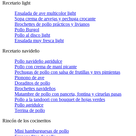
Recetario light
Ensalada de ave multicolor light
Sopa crema de arvejas y pechuga crocante
Brochettes de pollo prácticos y livianos
Pollo Burgol
Pollo al disco light
Ensalada muy fresca light
Recetario navideño
Pollo navideño agridulce
Pollo con crema de maní picante
Pechugas de pollo con salsa de frutillas y tres pimientas
Pionono de ave
Doraditos de pollo
Brochettes navideños
Matambre de pollo con panceta, fontina y ciruelas pasas
Pollo a la tandoori con bouquet de hojas verdes
Pollo agridulce
Terrina de pollo
Rincón de los cocineritos
Mini hamburguesas de pollo