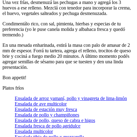
Una vez frías, desmenuzá las pechugas a mano y agregá los 3
huevos a ese relleno. Mezclá con tenedor para incorporar la crema,
el huevo, vegetales salteados y pechuga desmenuzada.
Condimentálo rico, con sal, pimienta, hierbas y especias de tu
preferencia (yo le puse canela molida y albahaca fresca y quedó
tremendo.)
En una mesada enharinada, estirá la masa con palo de amasar de 2
mm de espesor. Forrá tu tartera, agrega el relleno, trocitos de queso
brie y cociná a fuego medio 20 minutos. A último momento podés
agregar semillas de sésamo para que se tuesten y den una linda
presentación.
Bon appetit!
Platos fríos
Ensalada de arroz yamaní, pollo y vinagreta de lima-limón
Ensalada de ave multicolor
Ensalada de estación muy fresca
Ensalada de pollo y champiñones
Ensalada de pollo, queso de cabra e higos
Ensalada fresca de pollo agridulce
Ensalada multicolor
Ensalada tibia de pollo y mozzarella