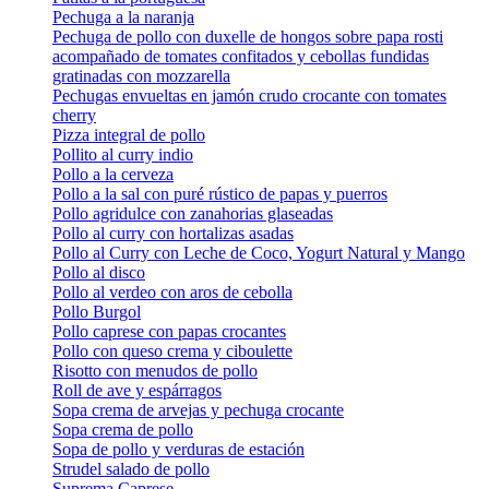
Pechuga a la naranja
Pechuga de pollo con duxelle de hongos sobre papa rosti
acompañado de tomates confitados y cebollas fundidas
gratinadas con mozzarella
Pechugas envueltas en jamón crudo crocante con tomates
cherry
Pizza integral de pollo
Pollito al curry indio
Pollo a la cerveza
Pollo a la sal con puré rústico de papas y puerros
Pollo agridulce con zanahorias glaseadas
Pollo al curry con hortalizas asadas
Pollo al Curry con Leche de Coco, Yogurt Natural y Mango
Pollo al disco
Pollo al verdeo con aros de cebolla
Pollo Burgol
Pollo caprese con papas crocantes
Pollo con queso crema y ciboulette
Risotto con menudos de pollo
Roll de ave y espárragos
Sopa crema de arvejas y pechuga crocante
Sopa crema de pollo
Sopa de pollo y verduras de estación
Strudel salado de pollo
Suprema Caprese