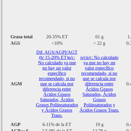
Grasa total
20-35% ET
61 g
1
AGS
<10%
< 22 g
0.
Dif. AGS/AGPI/AGT
(h/ 15-20% ET)
n/c:
n/c
n/c: No calculado
No calculado ya que
ya que no hay un
no hay un valor
valor específico
específico
recomendado, si no
recomendado, si no
que se calcula por
AGM
que se calcula por
diferencia entre
0.
diferencia entre
Ácidos Grasos
Ácidos Grasos
Saturados, Ácidos
Saturados, Ácidos
Grasos
Grasos Poliinsaturados
Poliinsaturados y
y Ácidos Grasos
Ácidos Grasos Trans.
Trans.
AGP
6-11% de la ET
19 g
0.
AGP w 6
2.5-9% de la ET
12.78 g
0.