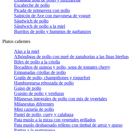
Escabeche de pollo
Picada de primavera con pollo
Salpicón de Ave con mayonesa de yogurt
Sándwich de pollo
Sándwich de pollo a la miel
Burritos de pollo y hummus de garbanzos
Platos calientes
Alas a la miel
Albóndigas de pollo con puré de zanahorias a las finas hierbas
Bifes de pollo a la criolla
Bocaditos de quinoa y pollo, sopa de tomates cherry
Empanadas criollas de pollo
Gratín de pollo, champiñones y roquefort
Hamburguesa rebozada de pollo
Guiso de pollo
Guisito de pollo y verduras
Milanesas integrales de pollo con mix de vegetales
Milanesitas diferentes
Mini cazuela de pollo
Pastel de pollo, curry y calabaza
Pata muslo a la pizza con vegetales grillados
Pata muslo deshuesado relleno con timbal de arroz y queso
Patitas a la portuguesa