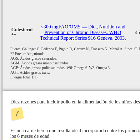
<300 mg
FAO/OMS — Diet, Nutrition and
Colesterol
Prevention of Chronic Diseases. WHO
45
**
Technical Report Series 916 Geneva, 2003.
Fuente: Gallinger C, Federico F, Pighin D, Cazaux N, Trossero N, Marsó A, Sinesi C. De
** Fuente: Argenfoods.
AGS: Ácidos grasos saturados.
AGM: Ácidos grasas monoinsaturados.
AGP: Ácidos grasos poliinsaturados. W6: Omega 6. W3: Omega 3.
AGT: Ácidos grasos trans.
Energía Total (ET)
Diez razones para incluir pollo en la alimentación de los niños d
Es una carne tierna que resulta ideal incorporarla entre los prime
los 6 meses de edad.