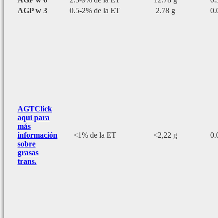
AGP w 3
0.5-2% de la ET
2.78 g
0.
AGT
Click
aquí para
más
información
<1% de la ET
<2,22 g
0.
sobre
grasas
trans.