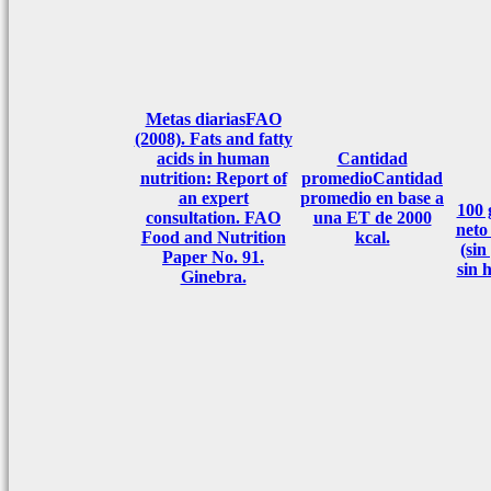
Metas diarias
FAO
(2008). Fats and fatty
acids in human
Cantidad
nutrition: Report of
promedio
Cantidad
an expert
promedio en base a
100
consultation. FAO
una ET de 2000
neto
Food and Nutrition
kcal.
(sin
Paper No. 91.
sin 
Ginebra.