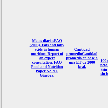
Metas diarias
FAO
(2008). Fats and fatty
acids in human
Cantidad
nutrition: Report of
promedio
Cantidad
an expert
promedio en base a
100
consultation. FAO
una ET de 2000
neto
Food and Nutrition
kcal.
(sin
Paper No. 91.
sin 
Ginebra.