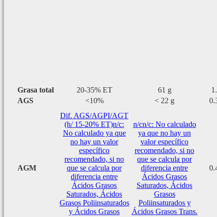
Grasa total
20-35% ET
61 g
1
AGS
<10%
< 22 g
0.
Dif. AGS/AGPI/AGT
(h/ 15-20% ET)
n/c:
n/c
n/c: No calculado
No calculado ya que
ya que no hay un
no hay un valor
valor específico
específico
recomendado, si no
recomendado, si no
que se calcula por
AGM
que se calcula por
diferencia entre
0.
diferencia entre
Ácidos Grasos
Ácidos Grasos
Saturados, Ácidos
Saturados, Ácidos
Grasos
Grasos Poliinsaturados
Poliinsaturados y
y Ácidos Grasos
Ácidos Grasos Trans.