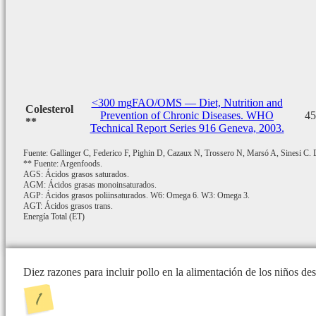
<300 mg
FAO/OMS — Diet, Nutrition and
Colesterol
Prevention of Chronic Diseases. WHO
45
**
Technical Report Series 916 Geneva, 2003.
Fuente: Gallinger C, Federico F, Pighin D, Cazaux N, Trossero N, Marsó A, Sinesi C. De
** Fuente: Argenfoods.
AGS: Ácidos grasos saturados.
AGM: Ácidos grasas monoinsaturados.
AGP: Ácidos grasos poliinsaturados. W6: Omega 6. W3: Omega 3.
AGT: Ácidos grasos trans.
Energía Total (ET)
Diez razones para incluir pollo en la alimentación de los niños d