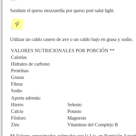
Sustituir el queso mozzarella por queso port salut light.
Utilizar un caldo casero de ave o un caldo bajo en grasa y sodio.
VALORES NUTRICIONALES POR PORCIÓN **
Calorías
Hidratos de carbono
Proteínas
Grasas
Fibras
Sodio
Aporta además:
Hierro
Selenio
Calcio
Potasio
Fósforo
Magnesio
Zinc
Vitaminas del Complejo B
** Valores aproximados estimados por la Lic. en Nutrición Agustin