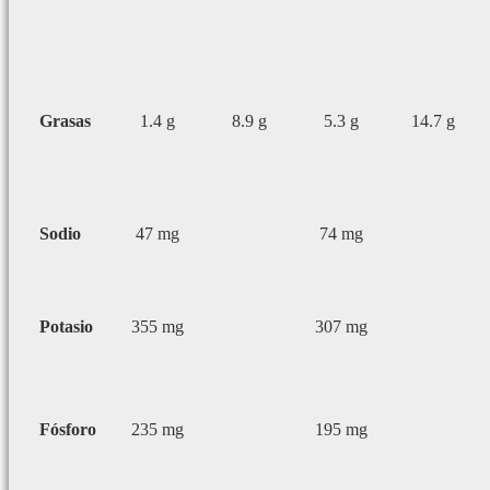
Grasas
1.4 g
8.9 g
5.3 g
14.7 g
Sodio
47 mg
74 mg
Potasio
355 mg
307 mg
Fósforo
235 mg
195 mg