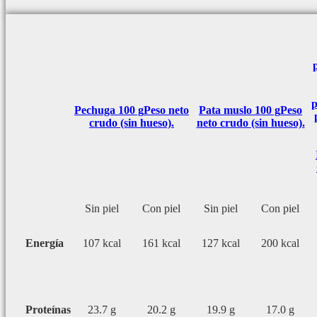
p
Pechuga 100 g
Peso neto
Pata muslo 100 g
Peso
crudo (sin hueso).
neto crudo (sin hueso).
Sin piel
Con piel
Sin piel
Con piel
Energía
107 kcal
161 kcal
127 kcal
200 kcal
Proteínas
23.7 g
20.2 g
19.9 g
17.0 g