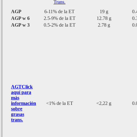
Trans.
AGP
6-11% de la ET
19 g
0.
AGP w 6
2.5-9% de la ET
12.78 g
0.
AGP w 3
0.5-2% de la ET
2.78 g
0.
AGT
Click
aquí para
más
información
<1% de la ET
<2,22 g
0.
sobre
grasas
trans.