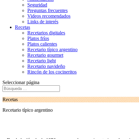
Seguridad
Preguntas frecuentes
Videos recomendados
Links de interés
Recetas
Recetarios digitales
Platos fríos
Platos calientes
Recetario típico argentino
Recetario gourmet
Recetario light
Recetario navideño
Rincón de los cocineritos
Seleccionar página
Recetas
Recetario típico argentino