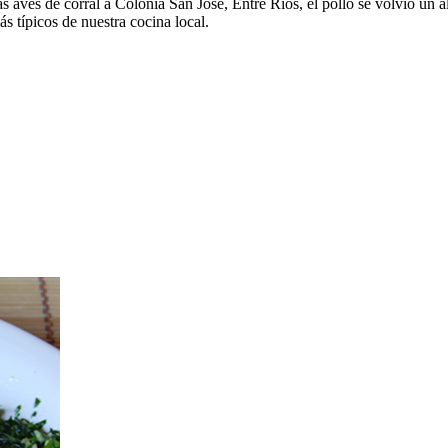
s aves de corral a Colonia San José, Entre Ríos, el pollo se volvió un a
s típicos de nuestra cocina local.