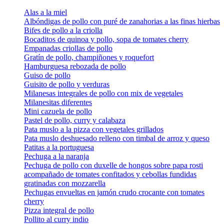
Alas a la miel
Albóndigas de pollo con puré de zanahorias a las finas hierbas
Bifes de pollo a la criolla
Bocaditos de quinoa y pollo, sopa de tomates cherry
Empanadas criollas de pollo
Gratín de pollo, champiñones y roquefort
Hamburguesa rebozada de pollo
Guiso de pollo
Guisito de pollo y verduras
Milanesas integrales de pollo con mix de vegetales
Milanesitas diferentes
Mini cazuela de pollo
Pastel de pollo, curry y calabaza
Pata muslo a la pizza con vegetales grillados
Pata muslo deshuesado relleno con timbal de arroz y queso
Patitas a la portuguesa
Pechuga a la naranja
Pechuga de pollo con duxelle de hongos sobre papa rosti
acompañado de tomates confitados y cebollas fundidas
gratinadas con mozzarella
Pechugas envueltas en jamón crudo crocante con tomates
cherry
Pizza integral de pollo
Pollito al curry indio