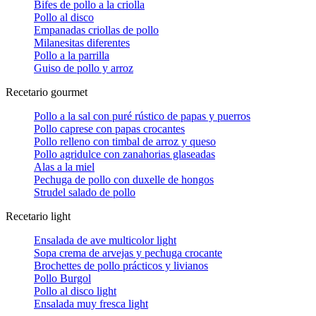
Bifes de pollo a la criolla
Pollo al disco
Empanadas criollas de pollo
Milanesitas diferentes
Pollo a la parrilla
Guiso de pollo y arroz
Recetario gourmet
Pollo a la sal con puré rústico de papas y puerros
Pollo caprese con papas crocantes
Pollo relleno con timbal de arroz y queso
Pollo agridulce con zanahorias glaseadas
Alas a la miel
Pechuga de pollo con duxelle de hongos
Strudel salado de pollo
Recetario light
Ensalada de ave multicolor light
Sopa crema de arvejas y pechuga crocante
Brochettes de pollo prácticos y livianos
Pollo Burgol
Pollo al disco light
Ensalada muy fresca light