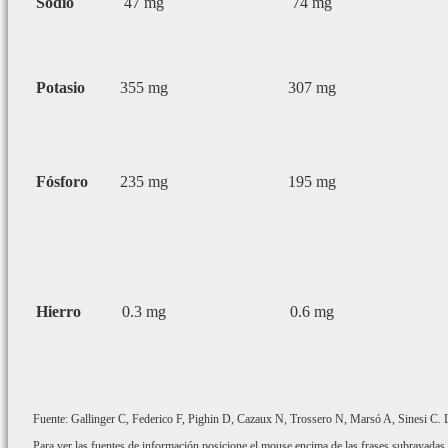
Sodio
47 mg
74 mg
Potasio
355 mg
307 mg
Fósforo
235 mg
195 mg
Hierro
0.3 mg
0.6 mg
Fuente: Gallinger C, Federico F, Pighin D, Cazaux N, Trossero N, Marsó A, Sinesi C. De
Para ver las fuentes de información posicione el mouse encima de las frases subrayadas.