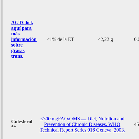
AGT
Click
aquí para
más
información
<1% de la ET
<2,22 g
0.
sobre
grasas
trans.
<300 mg
FAO/OMS — Diet, Nutrition and
Colesterol
Prevention of Chronic Diseases. WHO
45
**
Technical Report Series 916 Geneva, 2003.