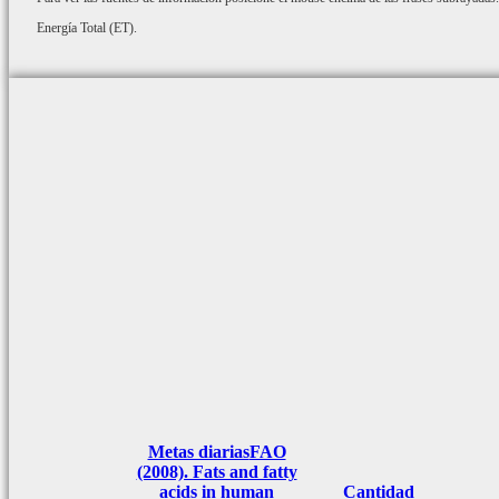
Energía Total (ET).
Metas diarias
FAO
(2008). Fats and fatty
acids in human
Cantidad