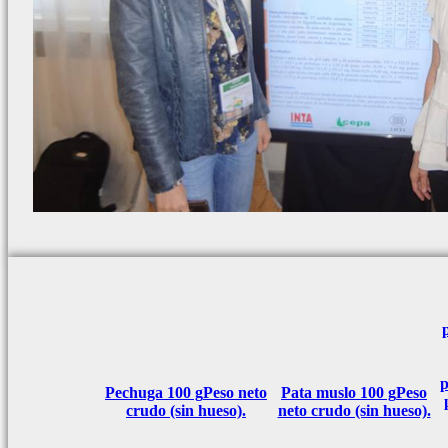
p
Pechuga 100 g
Peso neto
Pata muslo 100 g
Peso
crudo (sin hueso).
neto crudo (sin hueso).