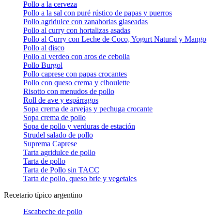
Pollo a la cerveza
Pollo a la sal con puré rústico de papas y puerros
Pollo agridulce con zanahorias glaseadas
Pollo al curry con hortalizas asadas
Pollo al Curry con Leche de Coco, Yogurt Natural y Mango
Pollo al disco
Pollo al verdeo con aros de cebolla
Pollo Burgol
Pollo caprese con papas crocantes
Pollo con queso crema y ciboulette
Risotto con menudos de pollo
Roll de ave y espárragos
Sopa crema de arvejas y pechuga crocante
Sopa crema de pollo
Sopa de pollo y verduras de estación
Strudel salado de pollo
Suprema Caprese
Tarta agridulce de pollo
Tarta de pollo
Tarta de Pollo sin TACC
Tarta de pollo, queso brie y vegetales
Recetario típico argentino
Escabeche de pollo