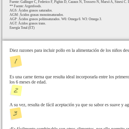
Fuente: Gallinger C, Federico F, Pighin D, Cazaux N, Trossero N, Marsó A, Sinesi C. De
** Fuente: Argenfoods.
AGS: Ácidos grasos saturados.
AGM: Ácidos grasas monoinsaturados.
AGP: Ácidos grasos poliinsaturados. W6: Omega 6. W3: Omega 3.
AGT: Ácidos grasos trans.
Energía Total (ET)
Diez razones para incluir pollo en la alimentación de los niños d
Es una carne tierna que resulta ideal incorporarla entre los prime
los 6 meses de edad.
A su vez, resulta de fácil aceptación ya que su sabor es suave y a
¡Es fácilmente combinable con otros alimentos, por ello permite cre