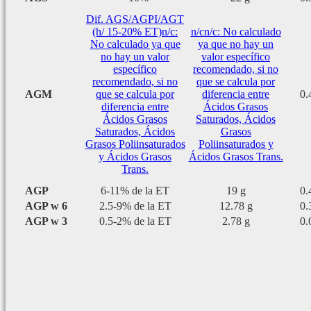
Dif. AGS/AGPI/AGT
(h/ 15-20% ET)
n/c:
n/c
n/c: No calculado
No calculado ya que
ya que no hay un
no hay un valor
valor específico
específico
recomendado, si no
recomendado, si no
que se calcula por
AGM
que se calcula por
diferencia entre
0.
diferencia entre
Ácidos Grasos
Ácidos Grasos
Saturados, Ácidos
Saturados, Ácidos
Grasos
Grasos Poliinsaturados
Poliinsaturados y
y Ácidos Grasos
Ácidos Grasos Trans.
Trans.
AGP
6-11% de la ET
19 g
0.
AGP w 6
2.5-9% de la ET
12.78 g
0.
AGP w 3
0.5-2% de la ET
2.78 g
0.