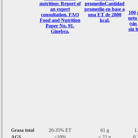
nutrition: Report of
promedio
Cantidad
an expert
promedio en base a
100
consultation. FAO
una ET de 2000
neto
Food and Nutrition
kcal.
(sin
Paper No. 91.
sin 
Ginebra.
Grasa total
20-35% ET
61 g
1
AGS
<10%
< 22 g
0.