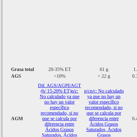
Grasa total
20-35% ET
61 g
1
AGS
<10%
< 22 g
0.
Dif. AGS/AGPI/AGT
(h/ 15-20% ET)
n/c:
n/c
n/c: No calculado
No calculado ya que
ya que no hay un
no hay un valor
valor específico
específico
recomendado, si no
recomendado, si no
que se calcula por
AGM
que se calcula por
diferencia entre
0.
diferencia entre
Ácidos Grasos
Ácidos Grasos
Saturados, Ácidos
Saturados, Ácidos
Grasos