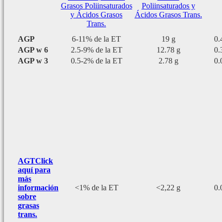
Grasos Poliinsaturados
Poliinsaturados y
y Ácidos Grasos
Ácidos Grasos Trans.
Trans.
AGP
6-11% de la ET
19 g
0.
AGP w 6
2.5-9% de la ET
12.78 g
0.
AGP w 3
0.5-2% de la ET
2.78 g
0.
AGT
Click
aquí para
más
información
<1% de la ET
<2,22 g
0.
sobre
grasas
trans.