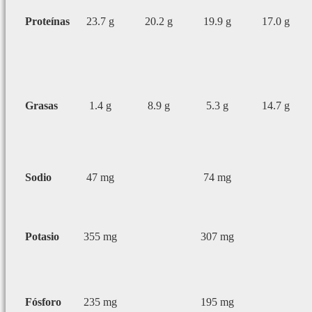
Proteínas
23.7 g
20.2 g
19.9 g
17.0 g
Grasas
1.4 g
8.9 g
5.3 g
14.7 g
Sodio
47 mg
74 mg
Potasio
355 mg
307 mg
Fósforo
235 mg
195 mg