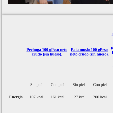
p
Pechuga 100 g
Peso neto
Pata muslo 100 g
Peso
crudo (sin hueso).
neto crudo (sin hueso).
Sin piel
Con piel
Sin piel
Con piel
Energía
107 kcal
161 kcal
127 kcal
200 kcal