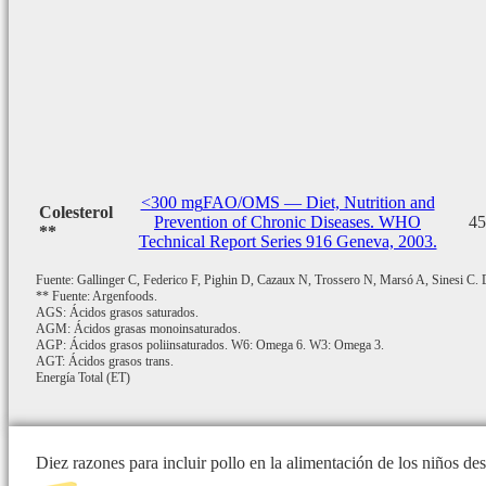
<300 mg
FAO/OMS — Diet, Nutrition and
Colesterol
Prevention of Chronic Diseases. WHO
45
**
Technical Report Series 916 Geneva, 2003.
Fuente: Gallinger C, Federico F, Pighin D, Cazaux N, Trossero N, Marsó A, Sinesi C. De
** Fuente: Argenfoods.
AGS: Ácidos grasos saturados.
AGM: Ácidos grasas monoinsaturados.
AGP: Ácidos grasos poliinsaturados. W6: Omega 6. W3: Omega 3.
AGT: Ácidos grasos trans.
Energía Total (ET)
Diez razones para incluir pollo en la alimentación de los niños d