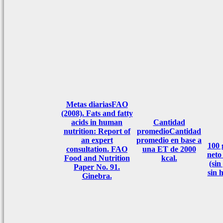
Metas diarias
FAO
(2008). Fats and fatty
acids in human
Cantidad
nutrition: Report of
promedio
Cantidad
an expert
promedio en base a
100
consultation. FAO
una ET de 2000
neto
Food and Nutrition
kcal.
(sin
Paper No. 91.
sin 
Ginebra.