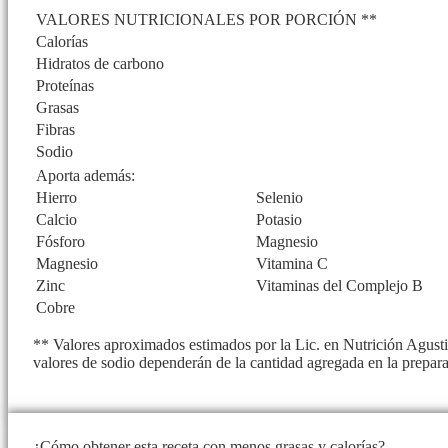
VALORES NUTRICIONALES POR PORCIÓN **
Calorías
Hidratos de carbono
Proteínas
Grasas
Fibras
Sodio
Aporta además:
Hierro
Selenio
Calcio
Potasio
Fósforo
Magnesio
Magnesio
Vitamina C
Zinc
Vitaminas del Complejo B
Cobre
** Valores aproximados estimados por la Lic. en Nutrición Agustin
valores de sodio dependerán de la cantidad agregada en la prepar
¿Cómo obtener esta receta con menos grasas y calorías?