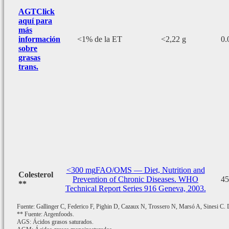
AGT
Click
aquí para
más
información
<1% de la ET
<2,22 g
0.
sobre
grasas
trans.
<300 mg
FAO/OMS — Diet, Nutrition and
Colesterol
Prevention of Chronic Diseases. WHO
45
**
Technical Report Series 916 Geneva, 2003.
Fuente: Gallinger C, Federico F, Pighin D, Cazaux N, Trossero N, Marsó A, Sinesi C. De
** Fuente: Argenfoods.
AGS: Ácidos grasos saturados.