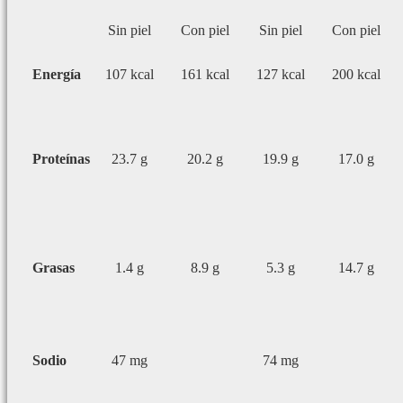
Sin piel
Con piel
Sin piel
Con piel
Energía
107 kcal
161 kcal
127 kcal
200 kcal
Proteínas
23.7 g
20.2 g
19.9 g
17.0 g
Grasas
1.4 g
8.9 g
5.3 g
14.7 g
Sodio
47 mg
74 mg