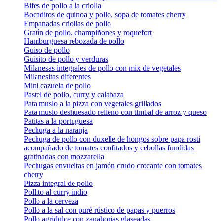
Bifes de pollo a la criolla
Bocaditos de quinoa y pollo, sopa de tomates cherry
Empanadas criollas de pollo
Gratín de pollo, champiñones y roquefort
Hamburguesa rebozada de pollo
Guiso de pollo
Guisito de pollo y verduras
Milanesas integrales de pollo con mix de vegetales
Milanesitas diferentes
Mini cazuela de pollo
Pastel de pollo, curry y calabaza
Pata muslo a la pizza con vegetales grillados
Pata muslo deshuesado relleno con timbal de arroz y queso
Patitas a la portuguesa
Pechuga a la naranja
Pechuga de pollo con duxelle de hongos sobre papa rosti
acompañado de tomates confitados y cebollas fundidas
gratinadas con mozzarella
Pechugas envueltas en jamón crudo crocante con tomates
cherry
Pizza integral de pollo
Pollito al curry indio
Pollo a la cerveza
Pollo a la sal con puré rústico de papas y puerros
Pollo agridulce con zanahorias glaseadas