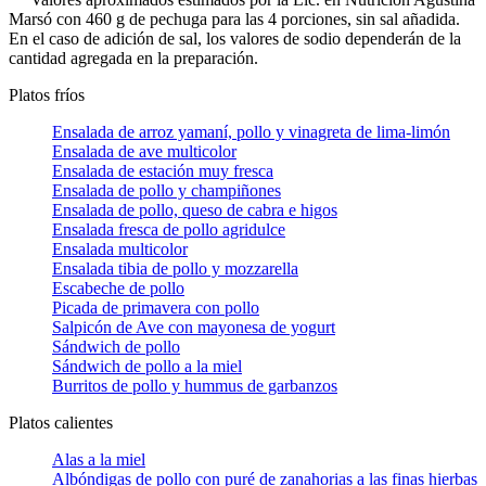
Marsó con 460 g de pechuga para las 4 porciones, sin sal añadida.
En el caso de adición de sal, los valores de sodio dependerán de la
cantidad agregada en la preparación.
Platos fríos
Ensalada de arroz yamaní, pollo y vinagreta de lima-limón
Ensalada de ave multicolor
Ensalada de estación muy fresca
Ensalada de pollo y champiñones
Ensalada de pollo, queso de cabra e higos
Ensalada fresca de pollo agridulce
Ensalada multicolor
Ensalada tibia de pollo y mozzarella
Escabeche de pollo
Picada de primavera con pollo
Salpicón de Ave con mayonesa de yogurt
Sándwich de pollo
Sándwich de pollo a la miel
Burritos de pollo y hummus de garbanzos
Platos calientes
Alas a la miel
Albóndigas de pollo con puré de zanahorias a las finas hierbas