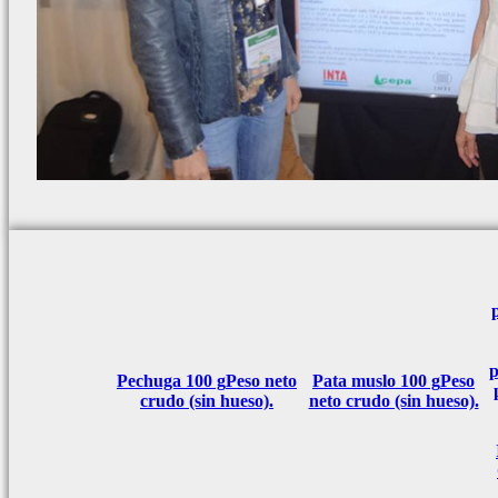
p
Pechuga 100 g
Peso neto
Pata muslo 100 g
Peso
crudo (sin hueso).
neto crudo (sin hueso).