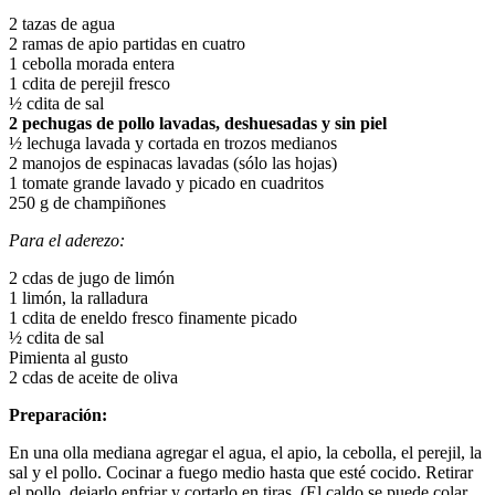
2 tazas de agua
2 ramas de apio partidas en cuatro
1 cebolla morada entera
1 cdita de perejil fresco
½ cdita de sal
2 pechugas de pollo lavadas, deshuesadas y sin piel
½ lechuga lavada y cortada en trozos medianos
2 manojos de espinacas lavadas (sólo las hojas)
1 tomate grande lavado y picado en cuadritos
250 g de champiñones
Para el aderezo:
2 cdas de jugo de limón
1 limón, la ralladura
1 cdita de eneldo fresco finamente picado
½ cdita de sal
Pimienta al gusto
2 cdas de aceite de oliva
Preparación:
En una olla mediana agregar el agua, el apio, la cebolla, el perejil, la
sal y el pollo. Cocinar a fuego medio hasta que esté cocido. Retirar
el pollo, dejarlo enfriar y cortarlo en tiras. (El caldo se puede colar,