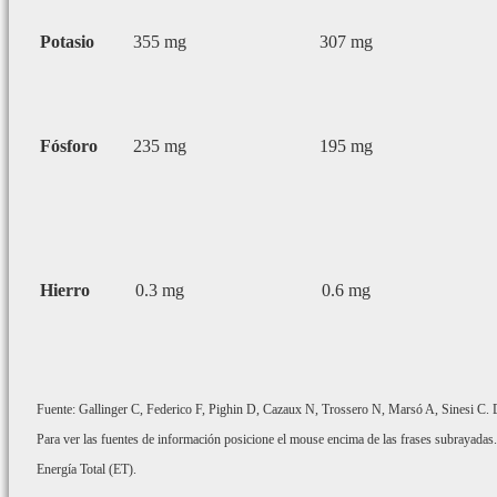
Potasio
355 mg
307 mg
Fósforo
235 mg
195 mg
Hierro
0.3 mg
0.6 mg
Fuente: Gallinger C, Federico F, Pighin D, Cazaux N, Trossero N, Marsó A, Sinesi C. De
Para ver las fuentes de información posicione el mouse encima de las frases subrayadas.
Energía Total (ET).