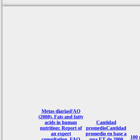
Metas diarias
FAO
(2008). Fats and fatty
acids in human
Cantidad
nutrition: Report of
promedio
Cantidad
an expert
promedio en base a
100
consultation. FAO
una ET de 2000