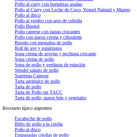
Pollo al curry con hortalizas asadas
Pollo al Curry con Leche de Coco, Yogurt Natural y Mango
Pollo al disco
Pollo al verdeo con aros de cebolla
Pollo Burgol
Pollo caprese con papas crocantes
Pollo con queso crema y ciboulette
Risotto con menudos de pollo
Roll de ave y espárragos
Sopa crema de arvejas y pechuga crocante
Sopa crema de pollo
Sopa de pollo y verduras de estación
Strudel salado de pollo
Suprema Caprese
Tarta agridulce de pollo
Tarta de pollo
Tarta de Pollo sin TACC
Tarta de pollo, queso brie y vegetales
Recetario típico argentino
Escabeche de pollo
Bifes de pollo a la criolla
Pollo al disco
Empanadas criollas de pollo