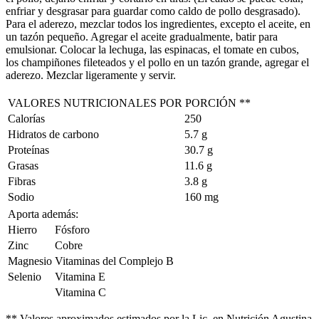
enfriar y desgrasar para guardar como caldo de pollo desgrasado).
Para el aderezo, mezclar todos los ingredientes, excepto el aceite, en
un tazón pequeño. Agregar el aceite gradualmente, batir para
emulsionar. Colocar la lechuga, las espinacas, el tomate en cubos,
los champiñones fileteados y el pollo en un tazón grande, agregar el
aderezo. Mezclar ligeramente y servir.
VALORES NUTRICIONALES POR PORCIÓN **
Calorías
250
Hidratos de carbono
5.7 g
Proteínas
30.7 g
Grasas
11.6 g
Fibras
3.8 g
Sodio
160 mg
Aporta además:
Hierro
Fósforo
Zinc
Cobre
Magnesio
Vitaminas del Complejo B
Selenio
Vitamina E
Vitamina C
** Valores aproximados estimados por la Lic. en Nutrición Agustina