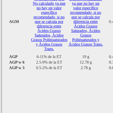
No calculado ya que
ya que no hay un
no hay un valor
valor específico
específico
recomendado, si no
recomendado, si no
que se calcula por
AGM
que se calcula por
diferencia entre
0.
diferencia entre
Ácidos Grasos
Ácidos Grasos
Saturados, Ácidos
Saturados, Ácidos
Grasos
Grasos Poliinsaturados
Poliinsaturados y
y Ácidos Grasos
Ácidos Grasos Trans.
Trans.
AGP
6-11% de la ET
19 g
0.
AGP w 6
2.5-9% de la ET
12.78 g
0.
AGP w 3
0.5-2% de la ET
2.78 g
0.