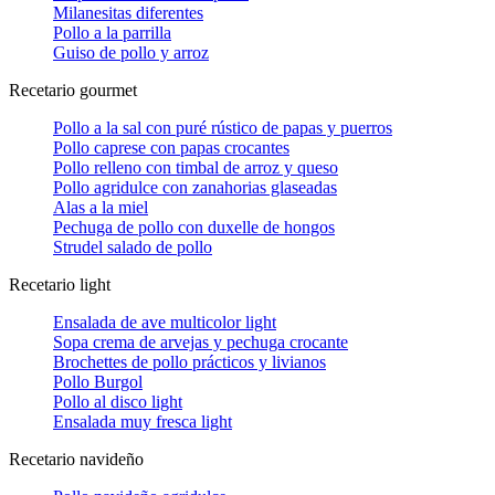
Milanesitas diferentes
Pollo a la parrilla
Guiso de pollo y arroz
Recetario gourmet
Pollo a la sal con puré rústico de papas y puerros
Pollo caprese con papas crocantes
Pollo relleno con timbal de arroz y queso
Pollo agridulce con zanahorias glaseadas
Alas a la miel
Pechuga de pollo con duxelle de hongos
Strudel salado de pollo
Recetario light
Ensalada de ave multicolor light
Sopa crema de arvejas y pechuga crocante
Brochettes de pollo prácticos y livianos
Pollo Burgol
Pollo al disco light
Ensalada muy fresca light
Recetario navideño