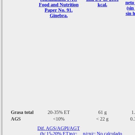
neto
Food and Nutrition
kcal.
(sin
Paper No. 91.
sin 
Ginebra.
Grasa total
20-35% ET
61 g
1
AGS
<10%
< 22 g
0.
Dif. AGS/AGPI/AGT
(h/ 15-20% ET)
n/c:
n/c
n/c: No calculado