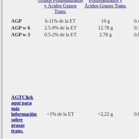
Grasos Poliinsaturados
Poliinsaturados y
y Ácidos Grasos
Ácidos Grasos Trans.
Trans.
AGP
6-11% de la ET
19 g
0.
AGP w 6
2.5-9% de la ET
12.78 g
0.
AGP w 3
0.5-2% de la ET
2.78 g
0.
AGT
Click
aquí para
más
información
<1% de la ET
<2,22 g
0.
sobre
grasas
trans.