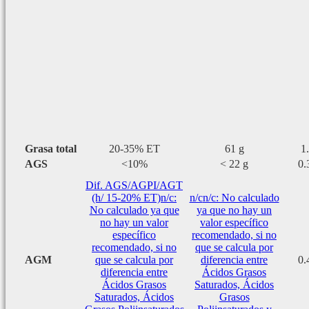
Grasa total
20-35% ET
61 g
1
AGS
<10%
< 22 g
0.
Dif. AGS/AGPI/AGT
(h/ 15-20% ET)
n/c:
n/c
n/c: No calculado
No calculado ya que
ya que no hay un
no hay un valor
valor específico
específico
recomendado, si no
recomendado, si no
que se calcula por
AGM
que se calcula por
diferencia entre
0.
diferencia entre
Ácidos Grasos
Ácidos Grasos
Saturados, Ácidos
Saturados, Ácidos
Grasos