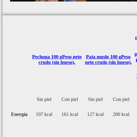
p
Pechuga 100 g
Peso neto
Pata muslo 100 g
Peso
crudo (sin hueso).
neto crudo (sin hueso).
Sin piel
Con piel
Sin piel
Con piel
Energía
107 kcal
161 kcal
127 kcal
200 kcal