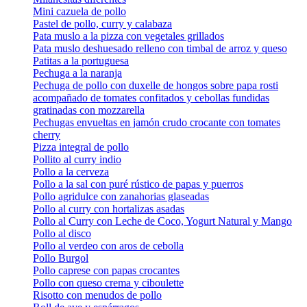
Mini cazuela de pollo
Pastel de pollo, curry y calabaza
Pata muslo a la pizza con vegetales grillados
Pata muslo deshuesado relleno con timbal de arroz y queso
Patitas a la portuguesa
Pechuga a la naranja
Pechuga de pollo con duxelle de hongos sobre papa rosti
acompañado de tomates confitados y cebollas fundidas
gratinadas con mozzarella
Pechugas envueltas en jamón crudo crocante con tomates
cherry
Pizza integral de pollo
Pollito al curry indio
Pollo a la cerveza
Pollo a la sal con puré rústico de papas y puerros
Pollo agridulce con zanahorias glaseadas
Pollo al curry con hortalizas asadas
Pollo al Curry con Leche de Coco, Yogurt Natural y Mango
Pollo al disco
Pollo al verdeo con aros de cebolla
Pollo Burgol
Pollo caprese con papas crocantes
Pollo con queso crema y ciboulette
Risotto con menudos de pollo