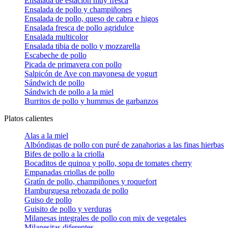
Ensalada de estación muy fresca
Ensalada de pollo y champiñones
Ensalada de pollo, queso de cabra e higos
Ensalada fresca de pollo agridulce
Ensalada multicolor
Ensalada tibia de pollo y mozzarella
Escabeche de pollo
Picada de primavera con pollo
Salpicón de Ave con mayonesa de yogurt
Sándwich de pollo
Sándwich de pollo a la miel
Burritos de pollo y hummus de garbanzos
Platos calientes
Alas a la miel
Albóndigas de pollo con puré de zanahorias a las finas hierbas
Bifes de pollo a la criolla
Bocaditos de quinoa y pollo, sopa de tomates cherry
Empanadas criollas de pollo
Gratín de pollo, champiñones y roquefort
Hamburguesa rebozada de pollo
Guiso de pollo
Guisito de pollo y verduras
Milanesas integrales de pollo con mix de vegetales
Milanesitas diferentes