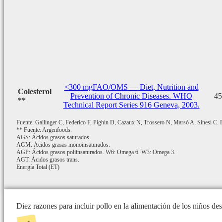
<300 mg
FAO/OMS — Diet, Nutrition and
Colesterol
Prevention of Chronic Diseases. WHO
45
**
Technical Report Series 916 Geneva, 2003.
Fuente: Gallinger C, Federico F, Pighin D, Cazaux N, Trossero N, Marsó A, Sinesi C. De
** Fuente: Argenfoods.
AGS: Ácidos grasos saturados.
AGM: Ácidos grasas monoinsaturados.
AGP: Ácidos grasos poliinsaturados. W6: Omega 6. W3: Omega 3.
AGT: Ácidos grasos trans.
Energía Total (ET)
Diez razones para incluir pollo en la alimentación de los niños d