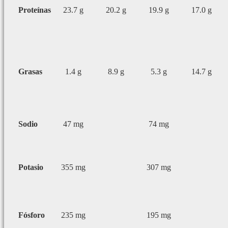
Proteínas
23.7 g
20.2 g
19.9 g
17.0 g
Grasas
1.4 g
8.9 g
5.3 g
14.7 g
Sodio
47 mg
74 mg
Potasio
355 mg
307 mg
Fósforo
235 mg
195 mg