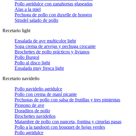
Pollo agridulce con zanahorias glaseadas
Alas a la miel
Pechuga de pollo con duxelle de hongos
Strudel salado de pollo
Recetario light
Ensalada de ave multicolor light
Sopa crema de arvejas y pechuga crocante
Brochettes de pollo prácticos y livianos
Pollo Burgol
Pollo al disco light
Ensalada muy fresca light
Recetario navideño
Pollo navideño agridulce
Pollo con crema de maní picante
Pechugas de pollo con salsa de frutillas y tres pimientas
Pionono de ave
Doraditos de pollo
Brochettes navideños
Matambre de pollo con panceta, fontina y ciruelas pasas
Pollo a la tandoori con bouquet de hojas verdes
Pollo agridulce