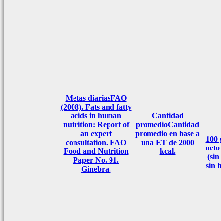
Metas diarias
FAO
(2008). Fats and fatty
acids in human
Cantidad
nutrition: Report of
promedio
Cantidad
an expert
promedio en base a
100
consultation. FAO
una ET de 2000
neto
Food and Nutrition
kcal.
(sin
Paper No. 91.
sin 
Ginebra.