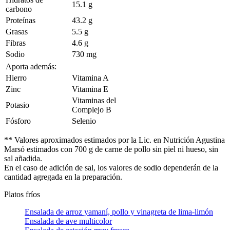
15.1 g
carbono
Proteínas
43.2 g
Grasas
5.5 g
Fibras
4.6 g
Sodio
730 mg
Aporta además:
Hierro
Vitamina A
Zinc
Vitamina E
Vitaminas del
Potasio
Complejo B
Fósforo
Selenio
** Valores aproximados estimados por la Lic. en Nutrición Agustina
Marsó estimados con 700 g de carne de pollo sin piel ni hueso, sin
sal añadida.
En el caso de adición de sal, los valores de sodio dependerán de la
cantidad agregada en la preparación.
Platos fríos
Ensalada de arroz yamaní, pollo y vinagreta de lima-limón
Ensalada de ave multicolor