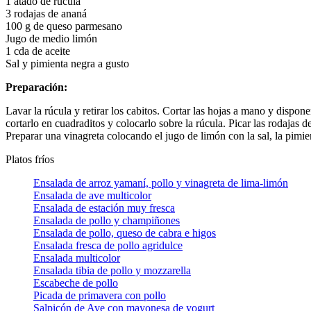
1 atado de rúcula
3 rodajas de ananá
100 g de queso parmesano
Jugo de medio limón
1 cda de aceite
Sal y pimienta negra a gusto
Preparación:
Lavar la rúcula y retirar los cabitos. Cortar las hojas a mano y dispon
cortarlo en cuadraditos y colocarlo sobre la rúcula. Picar las rodajas 
Preparar una vinagreta colocando el jugo de limón con la sal, la pimie
Platos fríos
Ensalada de arroz yamaní, pollo y vinagreta de lima-limón
Ensalada de ave multicolor
Ensalada de estación muy fresca
Ensalada de pollo y champiñones
Ensalada de pollo, queso de cabra e higos
Ensalada fresca de pollo agridulce
Ensalada multicolor
Ensalada tibia de pollo y mozzarella
Escabeche de pollo
Picada de primavera con pollo
Salpicón de Ave con mayonesa de yogurt