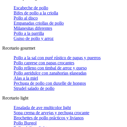
Escabeche de pollo
Bifes de pollo a la criolla
Pollo al disco
Empanadas criollas de pollo
Milanesitas diferentes
Pollo a la parrilla
Guiso de pollo y arroz
Recetario gourmet
Pollo a la sal con puré rústico de papas y puerros
Pollo caprese con papas crocantes
Pollo relleno con timbal de arroz y queso
Pollo agridulce con zanahorias glaseadas
Alas a la miel
Pechuga de pollo con duxelle de hongos
Strudel salado de pollo
Recetario light
Ensalada de ave multicolor light
Sopa crema de arvejas y pechuga crocante
Brochettes de pollo prácticos y livianos
Pollo Burgol