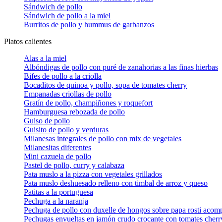
Sándwich de pollo
Sándwich de pollo a la miel
Burritos de pollo y hummus de garbanzos
Platos calientes
Alas a la miel
Albóndigas de pollo con puré de zanahorias a las finas hierbas
Bifes de pollo a la criolla
Bocaditos de quinoa y pollo, sopa de tomates cherry
Empanadas criollas de pollo
Gratín de pollo, champiñones y roquefort
Hamburguesa rebozada de pollo
Guiso de pollo
Guisito de pollo y verduras
Milanesas integrales de pollo con mix de vegetales
Milanesitas diferentes
Mini cazuela de pollo
Pastel de pollo, curry y calabaza
Pata muslo a la pizza con vegetales grillados
Pata muslo deshuesado relleno con timbal de arroz y queso
Patitas a la portuguesa
Pechuga a la naranja
Pechuga de pollo con duxelle de hongos sobre papa rosti acomp
Pechugas envueltas en jamón crudo crocante con tomates cherr