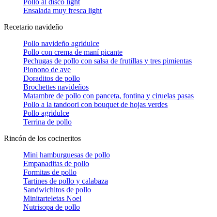
Pollo al disco light
Ensalada muy fresca light
Recetario navideño
Pollo navideño agridulce
Pollo con crema de maní picante
Pechugas de pollo con salsa de frutillas y tres pimientas
Pionono de ave
Doraditos de pollo
Brochettes navideños
Matambre de pollo con panceta, fontina y ciruelas pasas
Pollo a la tandoori con bouquet de hojas verdes
Pollo agridulce
Terrina de pollo
Rincón de los cocineritos
Mini hamburguesas de pollo
Empanaditas de pollo
Formitas de pollo
Tartines de pollo y calabaza
Sandwichitos de pollo
Minitarteletas Noel
Nutrisopa de pollo