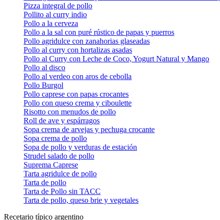
Pizza integral de pollo
Pollito al curry indio
Pollo a la cerveza
Pollo a la sal con puré rústico de papas y puerros
Pollo agridulce con zanahorias glaseadas
Pollo al curry con hortalizas asadas
Pollo al Curry con Leche de Coco, Yogurt Natural y Mango
Pollo al disco
Pollo al verdeo con aros de cebolla
Pollo Burgol
Pollo caprese con papas crocantes
Pollo con queso crema y ciboulette
Risotto con menudos de pollo
Roll de ave y espárragos
Sopa crema de arvejas y pechuga crocante
Sopa crema de pollo
Sopa de pollo y verduras de estación
Strudel salado de pollo
Suprema Caprese
Tarta agridulce de pollo
Tarta de pollo
Tarta de Pollo sin TACC
Tarta de pollo, queso brie y vegetales
Recetario típico argentino