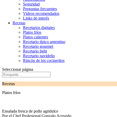
Seguridad
Preguntas frecuentes
Videos recomendados
Links de interés
Recetas
Recetarios digitales
Platos fríos
Platos calientes
Recetario típico argentino
Recetario gourmet
Recetario light
Recetario navideño
Rincón de los cocineritos
Seleccionar página
Recetas
Platos fríos
Ensalada fresca de pollo agridulce
Por el Chef Profesional Gonzalo Acevedo