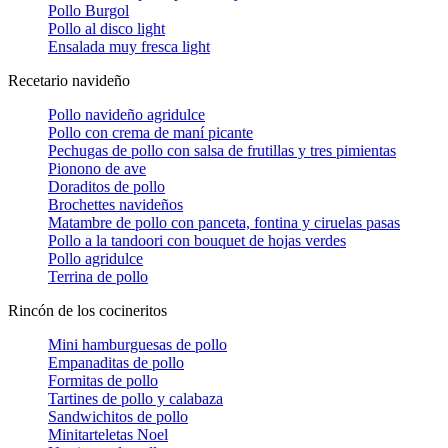
Pollo Burgol
Pollo al disco light
Ensalada muy fresca light
Recetario navideño
Pollo navideño agridulce
Pollo con crema de maní picante
Pechugas de pollo con salsa de frutillas y tres pimientas
Pionono de ave
Doraditos de pollo
Brochettes navideños
Matambre de pollo con panceta, fontina y ciruelas pasas
Pollo a la tandoori con bouquet de hojas verdes
Pollo agridulce
Terrina de pollo
Rincón de los cocineritos
Mini hamburguesas de pollo
Empanaditas de pollo
Formitas de pollo
Tartines de pollo y calabaza
Sandwichitos de pollo
Minitarteletas Noel