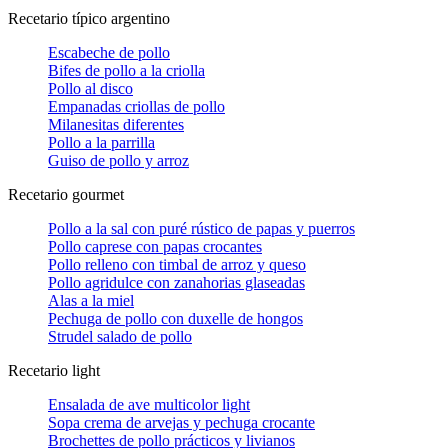
Recetario típico argentino
Escabeche de pollo
Bifes de pollo a la criolla
Pollo al disco
Empanadas criollas de pollo
Milanesitas diferentes
Pollo a la parrilla
Guiso de pollo y arroz
Recetario gourmet
Pollo a la sal con puré rústico de papas y puerros
Pollo caprese con papas crocantes
Pollo relleno con timbal de arroz y queso
Pollo agridulce con zanahorias glaseadas
Alas a la miel
Pechuga de pollo con duxelle de hongos
Strudel salado de pollo
Recetario light
Ensalada de ave multicolor light
Sopa crema de arvejas y pechuga crocante
Brochettes de pollo prácticos y livianos