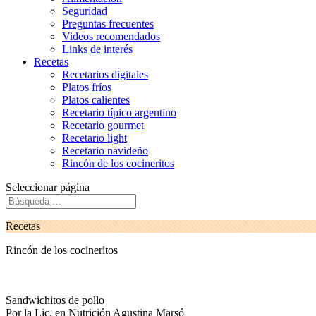
Seguridad
Preguntas frecuentes
Videos recomendados
Links de interés
Recetas
Recetarios digitales
Platos fríos
Platos calientes
Recetario típico argentino
Recetario gourmet
Recetario light
Recetario navideño
Rincón de los cocineritos
Seleccionar página
Recetas
Rincón de los cocineritos
Sandwichitos de pollo
Por la Lic. en Nutrición Agustina Marsó