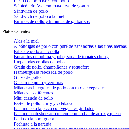
Picada de primavera con pollo
Salpicón de Ave con mayonesa de yogurt
Sándwich de pollo
Sándwich de pollo a la miel
Burritos de pollo y hummus de garbanzos
Platos calientes
Alas a la miel
Albóndigas de pollo con puré de zanahorias a las finas hierbas
Bifes de pollo a la criolla
Bocaditos de quinoa y pollo, sopa de tomates cherry
Empanadas criollas de pollo
Gratín de pollo, champiñones y roquefort
Hamburguesa rebozada de pollo
Guiso de pollo
Guisito de pollo y verduras
Milanesas integrales de pollo con mix de vegetales
Milanesitas diferentes
Mini cazuela de pollo
Pastel de pollo, curry y calabaza
Pata muslo a la pizza con vegetales grillados
Pata muslo deshuesado relleno con timbal de arroz y queso
Patitas a la portuguesa
Pechuga a la naranja