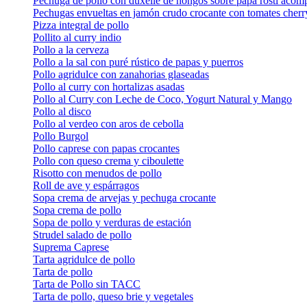
Pechuga de pollo con duxelle de hongos sobre papa rosti acomp
Pechugas envueltas en jamón crudo crocante con tomates cherr
Pizza integral de pollo
Pollito al curry indio
Pollo a la cerveza
Pollo a la sal con puré rústico de papas y puerros
Pollo agridulce con zanahorias glaseadas
Pollo al curry con hortalizas asadas
Pollo al Curry con Leche de Coco, Yogurt Natural y Mango
Pollo al disco
Pollo al verdeo con aros de cebolla
Pollo Burgol
Pollo caprese con papas crocantes
Pollo con queso crema y ciboulette
Risotto con menudos de pollo
Roll de ave y espárragos
Sopa crema de arvejas y pechuga crocante
Sopa crema de pollo
Sopa de pollo y verduras de estación
Strudel salado de pollo
Suprema Caprese
Tarta agridulce de pollo
Tarta de pollo
Tarta de Pollo sin TACC
Tarta de pollo, queso brie y vegetales