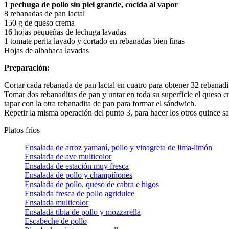
1 pechuga de pollo sin piel grande, cocida al vapor
8 rebanadas de pan lactal
150 g de queso crema
16 hojas pequeñas de lechuga lavadas
1 tomate perita lavado y cortado en rebanadas bien finas
Hojas de albahaca lavadas
Preparación:
Cortar cada rebanada de pan lactal en cuatro para obtener 32 rebanadit
Tomar dos rebanaditas de pan y untar en toda su superficie el queso c
tapar con la otra rebanadita de pan para formar el sándwich.
Repetir la misma operación del punto 3, para hacer los otros quince sa
Platos fríos
Ensalada de arroz yamaní, pollo y vinagreta de lima-limón
Ensalada de ave multicolor
Ensalada de estación muy fresca
Ensalada de pollo y champiñones
Ensalada de pollo, queso de cabra e higos
Ensalada fresca de pollo agridulce
Ensalada multicolor
Ensalada tibia de pollo y mozzarella
Escabeche de pollo