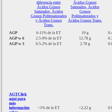
diferencia entre
Ácidos Grasos
Ácidos Grasos
Saturados, Ácidos
Saturados, Ácidos
Grasos
Grasos Poliinsaturados
Poliinsaturados y
y Ácidos Grasos
Ácidos Grasos Trans.
Trans.
AGP
6-11% de la ET
19 g
0.
AGP w 6
2.5-9% de la ET
12.78 g
0.
AGP w 3
0.5-2% de la ET
2.78 g
0.
AGT
Click
aquí para
más
información
<1% de la ET
<2,22 g
0.