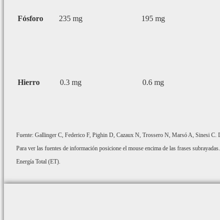
Fósforo
235 mg
195 mg
Hierro
0.3 mg
0.6 mg
Fuente: Gallinger C, Federico F, Pighin D, Cazaux N, Trossero N, Marsó A, Sinesi C. De
Para ver las fuentes de información posicione el mouse encima de las frases subrayadas.
Energía Total (ET).