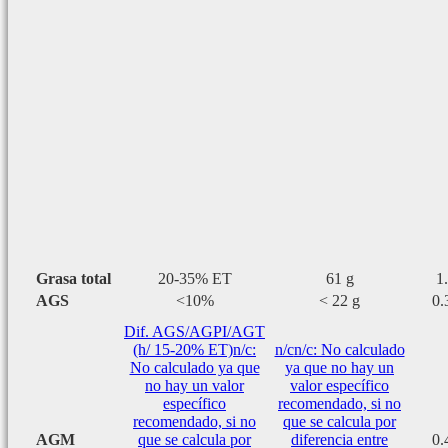
Grasa total
20-35% ET
61 g
1
AGS
<10%
< 22 g
0.
Dif. AGS/AGPI/AGT
(h/ 15-20% ET)
n/c:
n/c
n/c: No calculado
No calculado ya que
ya que no hay un
no hay un valor
valor específico
específico
recomendado, si no
recomendado, si no
que se calcula por
AGM
que se calcula por
diferencia entre
0.