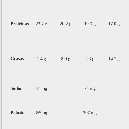
Proteínas
23.7 g
20.2 g
19.9 g
17.0 g
Grasas
1.4 g
8.9 g
5.3 g
14.7 g
Sodio
47 mg
74 mg
Potasio
355 mg
307 mg