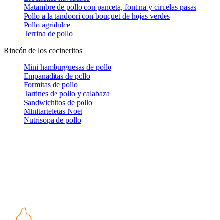
Matambre de pollo con panceta, fontina y ciruelas pasas
Pollo a la tandoori con bouquet de hojas verdes
Pollo agridulce
Terrina de pollo
Rincón de los cocineritos
Mini hamburguesas de pollo
Empanaditas de pollo
Formitas de pollo
Tartines de pollo y calabaza
Sandwichitos de pollo
Minitarteletas Noel
Nutrisopa de pollo