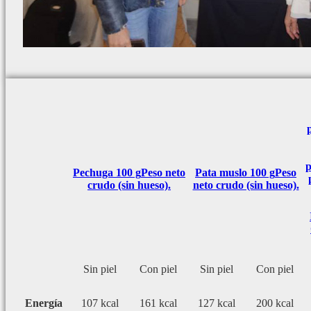
p
Pechuga 100 g
Peso neto
Pata muslo 100 g
Peso
crudo (sin hueso).
neto crudo (sin hueso).
Sin piel
Con piel
Sin piel
Con piel
Energía
107 kcal
161 kcal
127 kcal
200 kcal