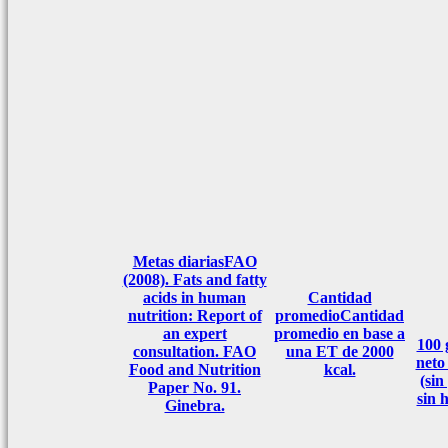
Metas diarias
FAO
(2008). Fats and fatty
acids in human
Cantidad
nutrition: Report of
promedio
Cantidad
an expert
promedio en base a
100
consultation. FAO
una ET de 2000
neto
Food and Nutrition
kcal.
(sin
Paper No. 91.
sin 
Ginebra.