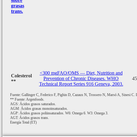
sobre
grasas
trans.
<300 mg
FAO/OMS — Diet, Nutrition and
Colesterol
Prevention of Chronic Diseases. WHO
45
**
Technical Report Series 916 Geneva, 2003.
Fuente: Gallinger C, Federico F, Pighin D, Cazaux N, Trossero N, Marsó A, Sinesi C. De
** Fuente: Argenfoods.
AGS: Ácidos grasos saturados.
AGM: Ácidos grasas monoinsaturados.
AGP: Ácidos grasos poliinsaturados. W6: Omega 6. W3: Omega 3.
AGT: Ácidos grasos trans.
Energía Total (ET)