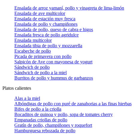
Ensalada de arroz yamaní, pollo y vinagreta de lima-limón
Ensalada de ave multicolor
Ensalada de estación muy fresca
Ensalada de pollo y champiñones
Ensalada de pollo, queso de cabra e higos
Ensalada fresca de pollo agridulce
Ensalada multicolor
Ensalada tibia de pollo y mozzarella
Escabeche de pollo
Picada de primavera con pollo
Salpicón de Ave con mayonesa de yogurt
Sándwich de pollo
Sándwich de pollo a la miel
Burritos de pollo y hummus de garbanzos
Platos calientes
Alas a la miel
Albóndigas de pollo con puré de zanahorias a las finas hierbas
Bifes de pollo a la criolla
Bocaditos de quinoa y pollo, sopa de tomates cherry
Empanadas criollas de pollo
Gratín de pollo, champiñones y roquefort
Hamburguesa rebozada de pollo