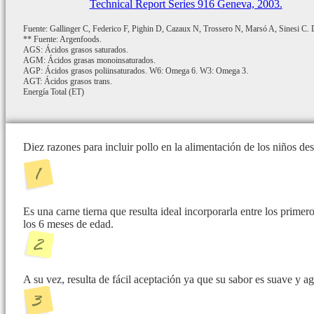
Technical Report Series 916 Geneva, 2003.
Fuente: Gallinger C, Federico F, Pighin D, Cazaux N, Trossero N, Marsó A, Sinesi C. De
** Fuente: Argenfoods.
AGS: Ácidos grasos saturados.
AGM: Ácidos grasas monoinsaturados.
AGP: Ácidos grasos poliinsaturados. W6: Omega 6. W3: Omega 3.
AGT: Ácidos grasos trans.
Energía Total (ET)
Diez razones para incluir pollo en la alimentación de los niños d
Es una carne tierna que resulta ideal incorporarla entre los prime
los 6 meses de edad.
A su vez, resulta de fácil aceptación ya que su sabor es suave y a