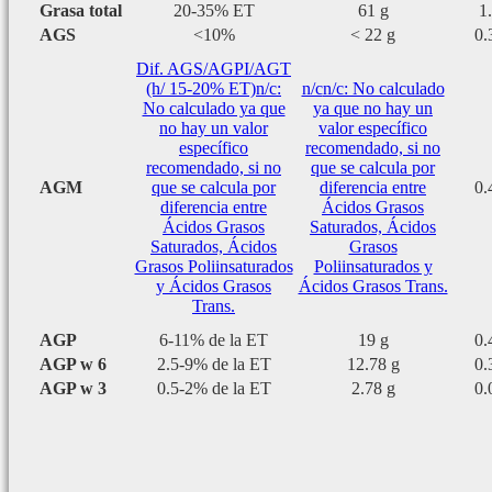
Grasa total
20-35% ET
61 g
1
AGS
<10%
< 22 g
0.
Dif. AGS/AGPI/AGT
(h/ 15-20% ET)
n/c:
n/c
n/c: No calculado
No calculado ya que
ya que no hay un
no hay un valor
valor específico
específico
recomendado, si no
recomendado, si no
que se calcula por
AGM
que se calcula por
diferencia entre
0.
diferencia entre
Ácidos Grasos
Ácidos Grasos
Saturados, Ácidos
Saturados, Ácidos
Grasos
Grasos Poliinsaturados
Poliinsaturados y
y Ácidos Grasos
Ácidos Grasos Trans.
Trans.
AGP
6-11% de la ET
19 g
0.
AGP w 6
2.5-9% de la ET
12.78 g
0.
AGP w 3
0.5-2% de la ET
2.78 g
0.