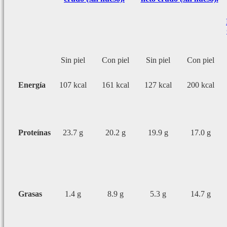
Sin piel
Con piel
Sin piel
Con piel
Energía
107 kcal
161 kcal
127 kcal
200 kcal
Proteínas
23.7 g
20.2 g
19.9 g
17.0 g
Grasas
1.4 g
8.9 g
5.3 g
14.7 g