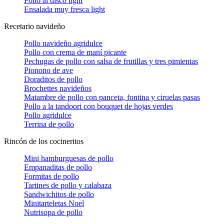
Pollo al disco light
Ensalada muy fresca light
Recetario navideño
Pollo navideño agridulce
Pollo con crema de maní picante
Pechugas de pollo con salsa de frutillas y tres pimientas
Pionono de ave
Doraditos de pollo
Brochettes navideños
Matambre de pollo con panceta, fontina y ciruelas pasas
Pollo a la tandoori con bouquet de hojas verdes
Pollo agridulce
Terrina de pollo
Rincón de los cocineritos
Mini hamburguesas de pollo
Empanaditas de pollo
Formitas de pollo
Tartines de pollo y calabaza
Sandwichitos de pollo
Minitarteletas Noel
Nutrisopa de pollo