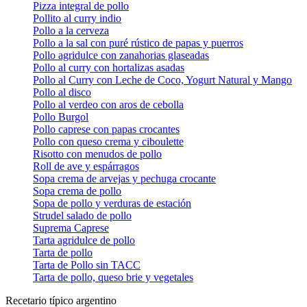
Pizza integral de pollo
Pollito al curry indio
Pollo a la cerveza
Pollo a la sal con puré rústico de papas y puerros
Pollo agridulce con zanahorias glaseadas
Pollo al curry con hortalizas asadas
Pollo al Curry con Leche de Coco, Yogurt Natural y Mango
Pollo al disco
Pollo al verdeo con aros de cebolla
Pollo Burgol
Pollo caprese con papas crocantes
Pollo con queso crema y ciboulette
Risotto con menudos de pollo
Roll de ave y espárragos
Sopa crema de arvejas y pechuga crocante
Sopa crema de pollo
Sopa de pollo y verduras de estación
Strudel salado de pollo
Suprema Caprese
Tarta agridulce de pollo
Tarta de pollo
Tarta de Pollo sin TACC
Tarta de pollo, queso brie y vegetales
Recetario típico argentino