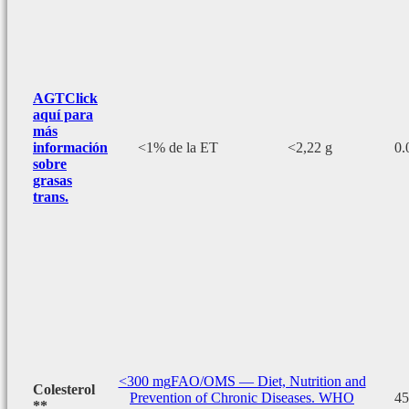
AGT
Click
aquí para
más
información
<1% de la ET
<2,22 g
0.
sobre
grasas
trans.
<300 mg
FAO/OMS — Diet, Nutrition and
Colesterol
Prevention of Chronic Diseases. WHO
45
**