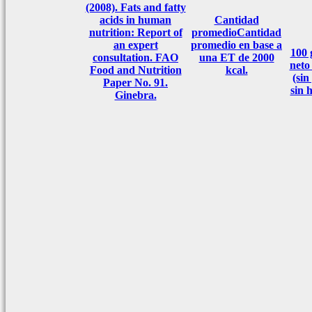
(2008). Fats and fatty
acids in human
Cantidad
nutrition: Report of
promedio
Cantidad
an expert
promedio en base a
100
consultation. FAO
una ET de 2000
neto
Food and Nutrition
kcal.
(sin
Paper No. 91.
sin 
Ginebra.