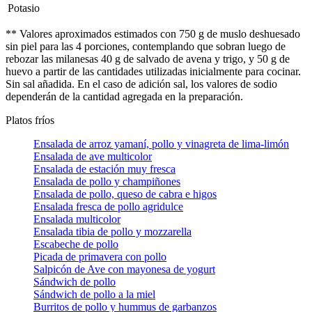
Potasio
** Valores aproximados estimados con 750 g de muslo deshuesado
sin piel para las 4 porciones, contemplando que sobran luego de
rebozar las milanesas 40 g de salvado de avena y trigo, y 50 g de
huevo a partir de las cantidades utilizadas inicialmente para cocinar.
Sin sal añadida. En el caso de adición sal, los valores de sodio
dependerán de la cantidad agregada en la preparación.
Platos fríos
Ensalada de arroz yamaní, pollo y vinagreta de lima-limón
Ensalada de ave multicolor
Ensalada de estación muy fresca
Ensalada de pollo y champiñones
Ensalada de pollo, queso de cabra e higos
Ensalada fresca de pollo agridulce
Ensalada multicolor
Ensalada tibia de pollo y mozzarella
Escabeche de pollo
Picada de primavera con pollo
Salpicón de Ave con mayonesa de yogurt
Sándwich de pollo
Sándwich de pollo a la miel
Burritos de pollo y hummus de garbanzos