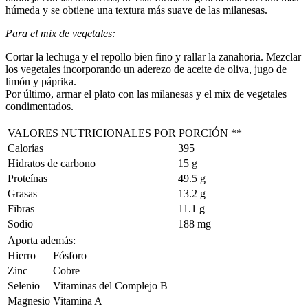
húmeda y se obtiene una textura más suave de las milanesas.
Para el mix de vegetales:
Cortar la lechuga y el repollo bien fino y rallar la zanahoria. Mezclar
los vegetales incorporando un aderezo de aceite de oliva, jugo de
limón y páprika.
Por último, armar el plato con las milanesas y el mix de vegetales
condimentados.
VALORES NUTRICIONALES POR PORCIÓN **
Calorías
395
Hidratos de carbono
15 g
Proteínas
49.5 g
Grasas
13.2 g
Fibras
11.1 g
Sodio
188 mg
Aporta además:
Hierro
Fósforo
Zinc
Cobre
Selenio
Vitaminas del Complejo B
Magnesio
Vitamina A