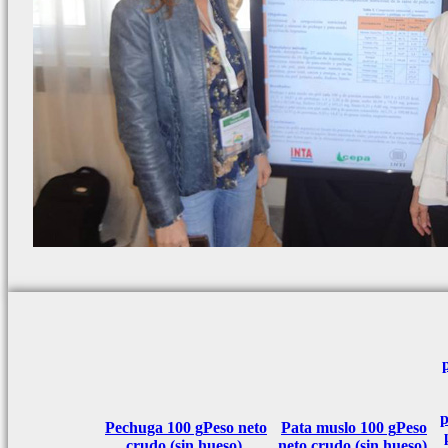
p
Pechuga 100 g
Peso neto
Pata muslo 100 g
Peso
crudo (sin hueso).
neto crudo (sin hueso).