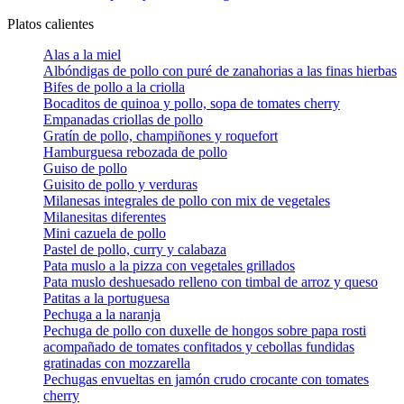
Platos calientes
Alas a la miel
Albóndigas de pollo con puré de zanahorias a las finas hierbas
Bifes de pollo a la criolla
Bocaditos de quinoa y pollo, sopa de tomates cherry
Empanadas criollas de pollo
Gratín de pollo, champiñones y roquefort
Hamburguesa rebozada de pollo
Guiso de pollo
Guisito de pollo y verduras
Milanesas integrales de pollo con mix de vegetales
Milanesitas diferentes
Mini cazuela de pollo
Pastel de pollo, curry y calabaza
Pata muslo a la pizza con vegetales grillados
Pata muslo deshuesado relleno con timbal de arroz y queso
Patitas a la portuguesa
Pechuga a la naranja
Pechuga de pollo con duxelle de hongos sobre papa rosti
acompañado de tomates confitados y cebollas fundidas
gratinadas con mozzarella
Pechugas envueltas en jamón crudo crocante con tomates
cherry